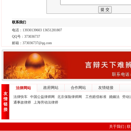
联系我们
电话：13930139603 13651281807
QQ号：373036737
邮箱：373036737@qq.com
政府网站
合作网站
友情链接
法律网站
友
法律快车
中国公益律师网
北京保险律师网
工伤赔偿标准
婚姻法
劳动
情
通事故律师
上海劳动法律师
链
接
关于我们
|
联