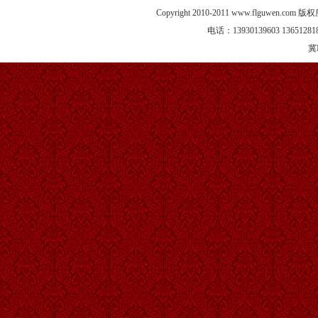
Copyright 2010-2011 www.flgu
电话：13930139603 13651281
冀I