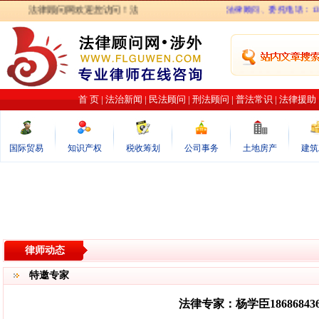
法律顾问网欢迎您访问！法律顾问网力图打造最专业的律师在线咨询网站
法律顾问、委托电话：139301
首 页
|
法治新闻
|
民法顾问
|
刑法顾问
|
普法常识
|
法律援助
国际贸易
知识产权
税收筹划
公司事务
土地房产
建筑
律师动态
特邀专家
法律专家：杨学臣186868436