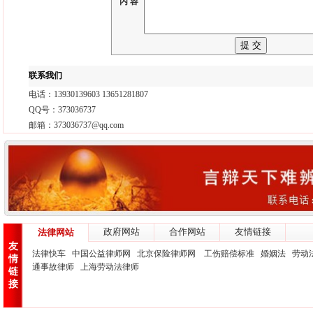
内 容
联系我们
电话：13930139603 13651281807
QQ号：373036737
邮箱：373036737@qq.com
政府网站
合作网站
友情链接
法律网站
友
法律快车
中国公益律师网
北京保险律师网
工伤赔偿标准
婚姻法
劳动
情
通事故律师
上海劳动法律师
链
接