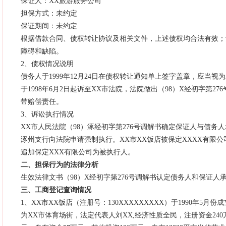
保证人：XX旅游服务公司
担保方式：未约定
保证期间：未约定
根据借款合同、债权转让协议及相关文件，上述债权均合法有效；
障碍和缺陷。
2、债权情况说明
债务人于1999年12月24日在债权转让通知单上签字盖章，应当视
于1998年6月2日起诉至XX市法院，法院做出（98）X经初字第2
带赔偿责任。
3、诉讼执行情况
XX市人民法院（98）涿经初字第276号调解书确定保证人与债务
涿州支行向法院申请强制执行。XX市XX饭店被保定XXXX有限
追加保定XXX有限公司为被执行人。
二
、担保行为的法律分析
生效法律文书（98）X经初字第276号调解书认定债务人和保证人
三、工商登记查询情况
1、XX市XX饭店（注册号：130XXXXXXXXX）于1990年5
为XX市体育场街，法定代表人刘XX,经济性质全民，注册资金24