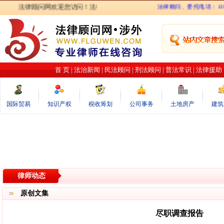
法律顾问网欢迎您访问！法律顾问网力图打造最专业的律师在线咨询网站．
法律顾问、委托电话：139301
首 页
|
法治新闻
|
民法顾问
|
刑法顾问
|
普法常识
|
法律援助
国际贸易
知识产权
税收筹划
公司事务
土地房产
建筑
律师动态
原创文集
尽职调查报告