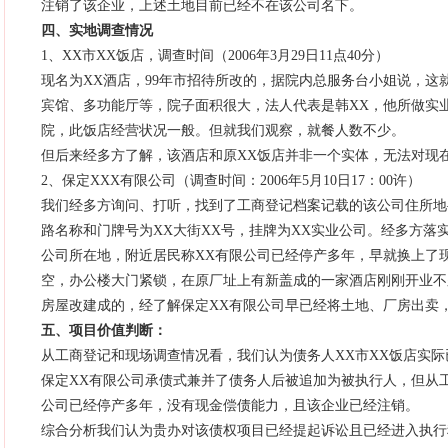
注销了该企业，上述土地目前已经不在该公司名下。
四、实地调查情况
1、XX市XX饭店，调查时间（2006年3月29日11点40分）
现名为XX酒店，99年市招待所改的，据院内总服务台小姐说，这
宾馆、多功能厅等，院子面积很大，法人代表是韩XX，他所做实
院，此饭店经营状况一般。但就我们观察，就餐人数不少。
但后来经多方了解，该酒店和原XX饭店并非一个实体，无法对现在
2、保定XXX有限公司（调查时间：2006年5月10日17：00许）
我们经多方询问、打听，找到了工商登记档案记载的该公司住所地—
路名称和门牌号为XX大街XX号，挂牌为XX实业公司。经多方落
公司所在地，附近居民称XX有限公司已经停产多年，早就换上了
空，办公楼大门紧锁，在原厂址上有新盖成的一家酒店刚刚开业不
房屋改建成的，经了解保定XX有限公司早已经将土地、厂房出卖
五、项目价值判断：
从工商登记和现场调查情况看，我们认为债务人XX市XX饭店实
保定XX有限公司承债式兼并了债务人后被追加为被执行人，但从
公司已经停产多年，没有现金偿债能力，且该企业已经注销。
综合分析我们认为贵办对该债权项目已经提起诉讼且已经进入执行