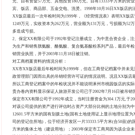
元、自有资金57万元、其他投资180万元。自有13333平方米的
宾、饭店、商品部、五金交电、洗烫。1998年10月16日XX饭店
XX饭店最后一次年检时间为1999年，《经营情况表》表明XX饭店
1249万元，实收资本为262万元，营业额为131万元，亏损额为
多造成亏损。
2、保定XX有限公司于1992年登记注册成立，为中意合资企业，注
为生产和销售胱氨酸、酪氨酸、复合氨基酸粉系列产品，最后年检日期
销营业执照，并于2003年11月18日被注销。
对工商档案资料的情况分析：
XX市XX饭店最后年检时间为1999年，但在工商登记档案中并未
政管理部门因而出具的吊销经营许可证的情况说明。况且XX饭店
所以工商登记档案中的年检状况并不能说明涿州市桃园饭店的实际
贵办卷内资料显示保证人旅游开发公司已于2002年7月16日被吊销
保定市XX有限公司于1992年成立，当时注册资金为304.1万元,于2
对该公司提供的资产进行评估时占资产大部分比例的土地分别为中
12601.5平方米的国有划拨土地(国有土地使用证上显示地理位置
司的登记住所地)，位于经济开发区一片33333.5平方米(合50亩)的国
方米的集体土地（建设用地）；2003年保定市工商局因为该企业