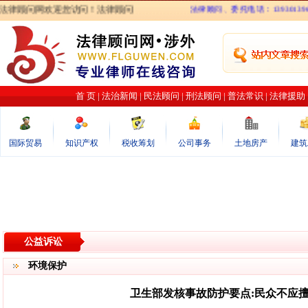
律顾问网欢迎您访问！法律顾问网力图打造最专业的律师在线咨询网站．涉外
法律顾问、委托电话：1393013960
首 页
|
法治新闻
|
民法顾问
|
刑法顾问
|
普法常识
|
法律援助
国际贸易
知识产权
税收筹划
公司事务
土地房产
建筑
公益诉讼
环境保护
卫生部发核事故防护要点:民众不应