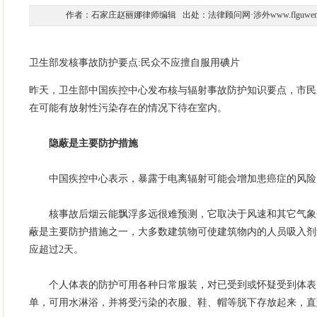
作者：石家庄赵丽娜律师编辑 出处：法律顾问网·涉外www.flguwen.com 时
卫生部发核事故防护要点:民众不应擅自服用碘片
昨天，卫生部中国疾控中心发布核与辐射事故防护知识要点，市民
在可能有放射性污染存在的情况下待在室内。
隐蔽是主要防护措施
中国疾控中心表示，暴露于电离辐射可能会增加患癌症的风险
核事故后烟云能飘浮多远很难预测，它取决于风速和其它气象
蔽是主要防护措施之一，大多数建筑物可使建筑物内的人员吸入剂
应超过2天。
个人体表的防护可用各种日常服装，对已受到或怀疑受到体表
单，可用水淋浴，并将受污染的衣服、鞋、帽等脱下存放起来，直