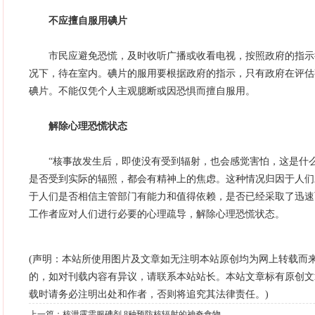
不应擅自服用碘片
市民应避免恐慌，及时收听广播或收看电视，按照政府的指示
况下，待在室内。碘片的服用要根据政府的指示，只有政府在评估
碘片。不能仅凭个人主观臆断或因恐惧而擅自服用。
解除心理恐慌状态
“核事故发生后，即使没有受到辐射，也会感觉害怕，这是什么
是否受到实际的辐照，都会有精神上的焦虑。这种情况归因于人们
于人们是否相信主管部门有能力和值得依赖，是否已经采取了迅速
工作者应对人们进行必要的心理疏导，解除心理恐慌状态。
(声明：本站所使用图片及文章如无注明本站原创均为网上转载而
的，如对刊载内容有异议，请联系本站站长。本站文章标有原创文
载时请务必注明出处和作者，否则将追究其法律责任。)
上一篇：
核泄露需服碘剂 8种预防核辐射的神奇食物