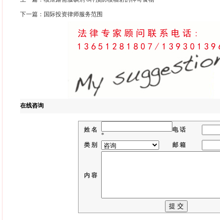
下一篇：
国际投资律师服务范围
在线咨询
姓 名
电 话
*
类 别
邮 箱
内 容