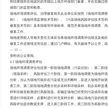
和结果报所在地设区的市级以上地方环保部门备案，并在实施过程
保部门的监督和检查。
场地环境调查评估、治理修复相关从业单位应按照《场地环境调查
则》、《场地环境监测技术导则》、《污染场地风险评估技术导则
修复技术导则》及本指南等环保标准、规范开展场地环境调查、风
修复工作。
场地使用权人等相关责任主体应当将场地环境调查评估情况及相应
修复工作进展情况等信息，通过门户网站、有关媒体予以公开，或
— 13 —
资料供公众查阅。
4.2 场地环境调查评估
场地环境调查评估包括第一阶段场地调查（污染识别）、第二阶段
（现场采样）、风险评估三个阶段。第一阶段场地调查为场地环境
分析，当认为场地可能存在污染或无法判断时，应进入场地开始第
查工作。第二阶段场地调查分初步采样和详细采样。初步采样是通
样和实验室检测进行风险筛选。若确定场地已经受到污染或存在健
需进行详细采样，必要时进行补充采样分析，确认场地污染的程度
风险评估提供数据支撑，进入第三阶段工作。第三阶段为风险评估