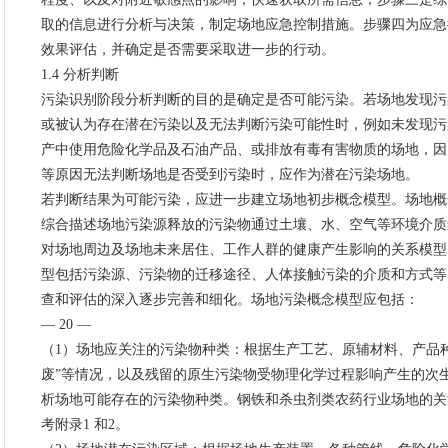
取的信息进行分析与决策，制定场地应急控制措施。步骤四为应急
效果评估，并确定是否需要采取进一步的行动。
1.4 分析判断
污染识别阶段分析判断的目的是确定是否可能污染。若场地发现污
或被认为存在潜在污染以及无法判断污染可能性时，例如未发现污
产中使用危险化学品及石油产品、或排放有毒有害物质的场地，因
等原因无法判断场地是否受到污染时，应作为潜在污染场地。
若判断结果为可能污染，应进一步建立场地初步概念模型。场地概
综合描述场地污染源释放的污染物通过土壤、水、空气等环境介质
对场地周边及场地未来居住、工作人群的健康产生影响的关系模型
型包括污染源、污染物的迁移途径、人体接触污染的介质和方式等
查和评估的深入逐步完善和细化。场地污染概念模型应包括：
— 20 —
（1）场地应关注的污染物种类：根据生产工艺、原辅材料、产品种
废”等情况，以及残留的原生污染物受物理化学过程影响产生的次
析场地可能存在的污染物种类。钢铁和杀虫剂类农药行业场地的关
考附录1 和2。