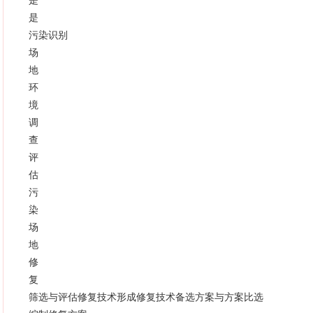
是
是
污染识别
场
地
环
境
调
查
评
估
污
染
场
地
修
复
筛选与评估修复技术形成修复技术备选方案与方案比选