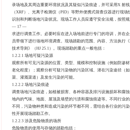
录场地及其周边重要环境状况及其疑似污染痕迹，并可采用X 射
（XRF）、光离子检测仪（PID）等野外便携式筛查仪器进行现场
识别和判断场地污染状况。现场工作人员应遵守安全法规，按照规
— 17 —
求进行调查工作。必要时应在进入场地前进行专门的培训，并在企
员带领下进行场地环境调查。现场踏勘的范围、内容、方法执行《
技术导则》（HJ 25.1）。现场踏勘的重点一般包括：
1.2.2.1 场地可疑污染源
观察所有可见污染源的位置、类型、规模和控制设施（例如防渗材
老化程度）；观察分析可疑污染物的污染区域、潜在污染途径（如
渠、灌溉渠道）及发生污染的可能。
1.2.2.2 场地污染痕迹
调查场地污染痕迹，如植被损害、各种容器及排污设施损坏和腐蚀
地内的气味、地面、屋顶及墙壁的污渍和腐蚀痕迹等。不同行业的
不同，污染物种类和造成污染的环节都不同，需结合各行业的污染
性开展现场踏勘工作。
1.2.2.3 涉及危险物质的场所
危险物质的使用与存储的踏勘包括：