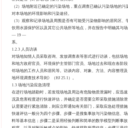
（2）场地附近已确定的污染场地，重点调查已确认污染场地的污
对本场地的环境影响和污染途径。
（3）观察和记录场地及周围是否有可能受污染物影响的居民区、
饮用水源保护区以及其它公共场所等地点，并在报告中明确其与场
— 19 —
系。
1.2.3 人员访谈
对场地知情人员采取咨询、发放调查表等形式进行访谈，包括场地
和地方政府官员、环境保护主管部门官员、场地过去和现在各阶段
邻场地的工作人员和居民等。访谈内容、对象、方法、内容整理及
地环境调查技术导则》（HJ 25.1）。
1.3 场地污染应急清理
在进行场地踏勘时，若发现场地及周边有危险物质泄漏时，应迅速
况及危害程度进行快速评估，并确定是否需要立即采取措施清除泄
认需要进行紧急清除，则应立即通知有关部门，采取应急处理措施
快速评估一般分为四个步骤。步骤一是搜集事故与污染物信息、场
料等基本信息；步骤二是采用经验判断和简单的数学模型判断事故
程度、以及对附近敏感点的影响，快速获取所需信息；步骤三是综