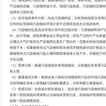
（2）场地潜在污染区域：根据场地生产装置、各种管线、危险化
产品储存设施、污染物排放方式、现场污染痕迹、污染物的迁移特
地潜在污染区域。
（3）水文地质条件分析：结合污染物特征，分析场地地层分布情
分布特征等影响污染物在环境介质中迁移转化的水文地质条件。
（4）污染物特征及其在环境介质中的迁移分析：①原辅材料和产
中，由于泄漏、挥发和事故进入周边环境；②生产过程中产生的废
尘通过大气扩散至生产设施周边甚至厂房以外；③废水排放沟渠破
和地下水；④废物堆存点污染物经雨水淋洗并随地表径流扩散进入
废物堆存点污染物或污染土壤经降雨淋滤进入地下水，并随地下径
方向迁移。
（5）受体分析：根据污染场地未来用地规划，分析确定未来受污
的人群。
（6）暴露途径分析：根据未来人群的活动规律和污染在环境介质
分析和确定未来人群接触污染物的暴露点，分析和建立暴露途径。
（7）危害识别：在前述分析的基础上，初步进行场地污染物危害
若第一阶段场地环境调查认为场地未受到污染，则场地环境调查结
制第一阶段调查报告。