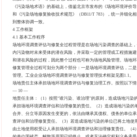
《污染场地术语》的基础上，借鉴北京市发布的《场地环境评价导则》（
和《污染场地修复验收技术规范》（DB11/T 783），统一并细化
到整体协调一致。
4 工作框架
4.1 基本工作程序
场地环境调查评估与修复全过程管理是在场地污染调查的基础上，
内污染物对未来受体的潜在风险，并采取一定的管理或工程措施避
和潜在风险的过程，因此整个过程也可称为场地风险管理。场地环
修复管理全过程可划分为两个部分：一是场地环境调查评估，二是
管理。工业企业场地环境调查评估与修复管理技术框架见图1.1。
场地责任主体承担场地环境调查评估与修复治理工作。按照以下情
— 10 —
地责任主体：（1）按照“谁污染、谁治理”的原则，造成场地污染
承担场地环境调查评估和治理修复的责任。（2）造成场地污染的
合并、分立等原因发生变更的，依法由继承其债权、债务的单位承
查评估和治理修复责任。（3）若造成场地污染的单位已将土地使
由土地使用权受让人承担场地环境调查评估和治理修复责任。（4
的单位因破产、解散等原因已经终止，或者无法确定权利义务承受