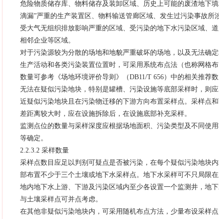
危险物质储存库、物料储存及装卸区域、历史上可能的废渣地下填
滴漏”严重的生产装置区、物料输送管廊区域、发生过污染事故所
受大气无组织排放影响严重的区域、受污染的地下水污染区域、道
相邻企业等区域。
对于污染源较为分散的场地和地貌严重破坏的场地，以及无法确定
生产活动和各类污染装置位置时，可采用系统布点法（也称网格布
数量可参考《场地环境评价导则》（DB11/T 656）中的相关推荐
无法在疑似污染地块，特别是罐槽、污染设施等底部采样时，则应
近疑似污染地块且在污染物迁移的下游方向布置采样点。采样点和
差距离较大时，应在设施拆除后，在设施底部补充采样。
监测点位的数量与采样深度应根据场地面积、污染类型及不同使用
等确定。
2.2.3.2 采样数量
采样点数目应足以判别可疑点是否被污染，在每个疑似污染地块内
部布置不少于三个土壤或地下水采样点。地下水采样可不只局限在
地内地下水上游、下游及污染区域内至少各设置一个监测井，地下
与土壤采样点可并点考虑。
在其他非疑似污染地块内，可采用随机布点方法，少量布设采样点