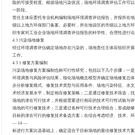
险的可接受程度。根据场地污染状况，场地环境调查评估工作可以
一阶段。
责任主体应委托专业机构编制场地环境调查评估报告，并报所在地
级以上地方环保部门备案。必要时，所在地设区的市级以上地方环
织专家对工业企业场地环境调查评估报告的科学性、合理性进行论
4.3 污染场地修复
经过环境调查评估确定场地存在污染的，场地责任主体应组织开展
工作。
4.3.1 修复方案编制
污染场地修复方案编制也称可行性研究，包括以下几个步骤：一是
环境调查与风险评估结果，细化场地概念模型并确定场地修复总体
步分析修复模式、修复技术类型与应用条件、场地污染特征、水文
术经济发展水平，制定相应修复策略；二是通过修复技术筛选，找
场地的潜在可行技术，并根据需要进行相应的技术可行性试验与评
场地的可行修复技术；三是通过各种可行技术合理组合，形成能够
目标的潜在可行的修复技术备选方案；在综合考虑经济、技术、环
— 14 —
标进行方案比选基础上，确定适合于目标场地的最佳修复技术方案