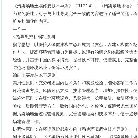
《污染场地土壤修复技术导则》（HJ 25.4）、《污染场地术语》（H
为避免赘述，对于与上述导则完全一致的内容进行了适当简化，着
扩充和细化的内容。
— 9 —
3 指导思想和编制原则
指导思想：以保护人体健康和生态环境为出发点，以建立和健全场
作方法、提高环境管理能力为目标，以现有的研究和实践经验为支
经验，并基于中国的实际情况，提出技术可行、便捷实用、完整全
防范场地环境风险，保障环境安全。
编制主要遵从以下原则：
实用性原则：充分考虑国内技术条件和实践经验，细化各项工作方
环境调查方法、风险评估方法、技术管理程序，增加可操作性，便
统筹性原则：在场地环境调查、风险评估、治理修复、修复环境监
验收、后期管理等方面，吸收国内外先进的经验，统筹考虑土壤和
据污染场地全过程管理原则，完善管理框架和技术体系，便于逐步
场地管理工作。
协调性原则：在环境保护部发布的《场地环境调查技术导则》、《
测技术导则》、《污染场地风险评估技术导则》、《污染场地土壤