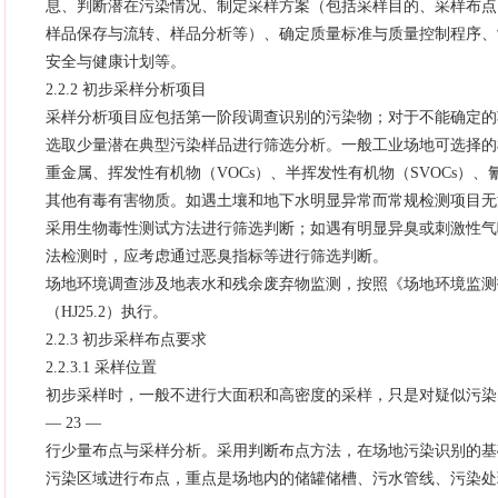
息、判断潜在污染情况、制定采样方案（包括采样目的、采样布点
样品保存与流转、样品分析等）、确定质量标准与质量控制程序、
安全与健康计划等。
2.2.2 初步采样分析项目
采样分析项目应包括第一阶段调查识别的污染物；对于不能确定的
选取少量潜在典型污染样品进行筛选分析。一般工业场地可选择的
重金属、挥发性有机物（VOCs）、半挥发性有机物（SVOCs）、
其他有毒有害物质。如遇土壤和地下水明显异常而常规检测项目无
采用生物毒性测试方法进行筛选判断；如遇有明显异臭或刺激性气
法检测时，应考虑通过恶臭指标等进行筛选判断。
场地环境调查涉及地表水和残余废弃物监测，按照《场地环境监测
（HJ25.2）执行。
2.2.3 初步采样布点要求
2.2.3.1 采样位置
初步采样时，一般不进行大面积和高密度的采样，只是对疑似污染
— 23 —
行少量布点与采样分析。采用判断布点方法，在场地污染识别的基
污染区域进行布点，重点是场地内的储罐储槽、污水管线、污染处