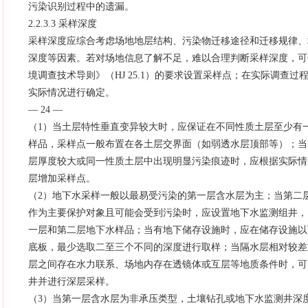
污染识别过程中的遗漏。
2.2.3.3 采样深度
采样深度应综合考虑场地地层结构、污染物迁移途径和迁移规律、
深度等因素。若对场地信息了解不足，难以合理判断采样深度，可
境调查技术导则》（HJ 25.1）的要求设置采样点；在实际调查过
实际情况进行确定。
— 24 —
（1）当土层特性垂直变异较大时，应保证在不同性质土层至少有
样品，采样点一般布置在各土层交界面（如弱透水层顶部等）；当
层厚度较大或同一性质土层中出现明显污染痕迹时，应根据实际情
层增加采样点。
（2）地下水采样一般以最易受污染的第一层含水层为主；当第二
作为主要保护对象且可能会受到污染时，应设置地下水监测组井，
一层和第二层地下水样品；当有地下储存设施时，应在储存设施以
底板，最少选取二至三个不同的深度进行取样；当隔水层相对较差
层之间存在水力联系、场地内存在透镜体或互层等地质条件时，可
井并进行深层采样。
（3）当第一层含水层为非承压类型，土壤钻孔或地下水监测井深