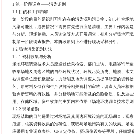
1 第一阶段调查——污染识别
1.1 目的和工作内容
第一阶段的目的是识别可能存在的污染源和污染物，初步排查场地
污染可能性，必要情况下需要首先进行应急清理。主要工作内容是
与分析、现场踏勘、人员访谈等方式开展调查，初步分析场地环境
制第一阶段调查报告。本阶段原则上不进行现场采样分析。
1.2 场地污染识别方法
1.2.1 资料收集与分析
场地环境调查技术人员应通过信息检索、部门走访、电话咨询等途
收集场地及周边区域的自然环境状况、环境污染历史、地质、水文
被调查单位应积极配合，力所能及地为调查人员提供所需的资料信
艺、原材料及储存和生产设施等相关资料的审核，调查人员应根据
验判断资料的有效性，并分析场地可能涉及的危险物质，以及这些
用、存储区域。资料收集的主要内容依据《场地环境调查技术导则》（H
1.2.2 现场踏勘
现场踏勘的目的是通过对场地及其周边环境设施的现场调查，观察
痕迹，核实资料收集的准确性，获取与场地污染有关的线索。场地
应采用专业调查表格、GPS 定位仪、摄/录像设备等手段，仔细观