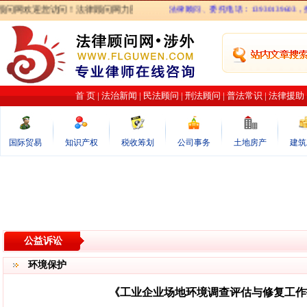
网欢迎您访问！法律顾问网力图打造最专业的律师在线咨询网站．涉外法律顾问
法律顾问、委托电话：13930139603，投稿、
首 页
|
法治新闻
|
民法顾问
|
刑法顾问
|
普法常识
|
法律援助
国际贸易
知识产权
税收筹划
公司事务
土地房产
建筑
公益诉讼
环境保护
《工业企业场地环境调查评估与修复工作