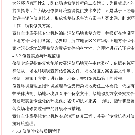
套的环境管理计划，防止场地修复过程的二次污染，为目标场地的
提供指导，并为场地修复环境监管提供技术支持；五是基于上述选
筛选与评估修复技术、形成修复技术备选方案与方案比选、制定环
工作，编制修复方案。
责任主体应委托专业机构编制污染场地修复方案，并报所在地设区
上地方环保部门备案。必要时，所在地设区的市级以上地方环保部
家对污染场地治理修复方案等文件的科学性、合理性进行论证评审
4.3.2 修复实施与环境监理
修复实施是指修复实施单位受污染场地责任主体委托，依据有关环
律法规、场地环境调查评估备案文件、场地修复方案备案文件等，
修复工程施工方案，进行施工准备，并组织现场施工的过程。
修复环境监理是指环境监理单位受污染场地责任主体委托，依据有
护法律法规、场地环境调查评估备案文件、场地修复方案备案文件
复过程实施专业化的环境保护咨询和技术服务，协助、指导和监督
落实场地修复过程中的各项环保措施。
责任主体应委托专业机构实施治理修复工程，并委托专业机构对修
施环境监理。
4.3.3 修复验收与后期管理