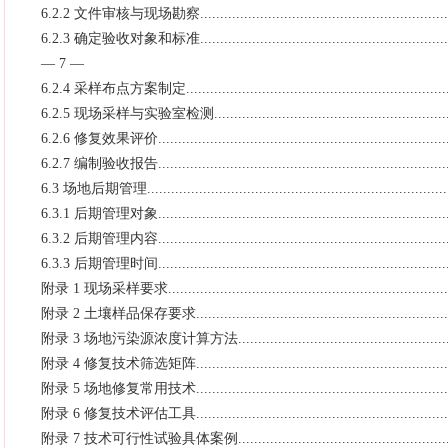
6.2.2 文件审核与现场勘察.................................................................
6.2.3 确定验收对象和标准.................................................................
— 7 —
6.2.4 采样布点方案制定....................................................................
6.2.5 现场采样与实验室检测..............................................................
6.2.6 修复效果评价..........................................................................
6.2.7 编制验收报告..........................................................................
6.3 场地后期管理.............................................................................
6.3.1 后期管理对象..........................................................................
6.3.2 后期管理内容..........................................................................
6.3.3 后期管理时间..........................................................................
附录 1 现场采样要求.........................................................................
附录 2 土壤样品保存要求...................................................................
附录 3 场地污染源浓度计算方法..........................................................
附录 4 修复技术筛选矩阵...................................................................
附录 5 场地修复常用技术...................................................................
附录 6 修复技术评估工具...................................................................
附录 7 技术可行性试验具体案例.........................................................