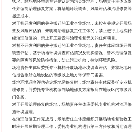
状况。经场地环境调查评估认定为污染场地的，场地责任主体应落
任并编制治理修复方案，将场地环境调查、风险评估和治理修复等
搬迁成本。
对于拟开发利用的关停搬迁的工业企业场地，未按有关规定开展场
查及风险评估的、未明确治理修复责任主体的，禁止进行土地流转
经治理修复的，禁止开工建设与治理修复无关的任何项目。
对暂不开发利用的关停搬迁的工业企业场地，责任主体应组织开展
调查评估，基于场地环境调查评估情况及现实情况，暂不治理修复
要的隔离等风险防控措施，防止污染扩散，控制环境风险。
场地责任主体应委托专业机构开展场地环境调查评估，并将场地环
估报告报所在地设区的市级以上地方环保部门备案。
场地环境调查评估确定场地需修复时，场地责任主体应委托专业机
理修复，并委托专业机构编制场地修复方案报所在地设区的市级以
门备案。
对于开展治理修复的场地，场地责任主体应委托专业机构对治理修
施环境监理。
在治理修复工作完成后，场地责任主体应组织开展场地修复验收工
时应开展后期管理工作，委托专业机构进行第三方验收和后期管理