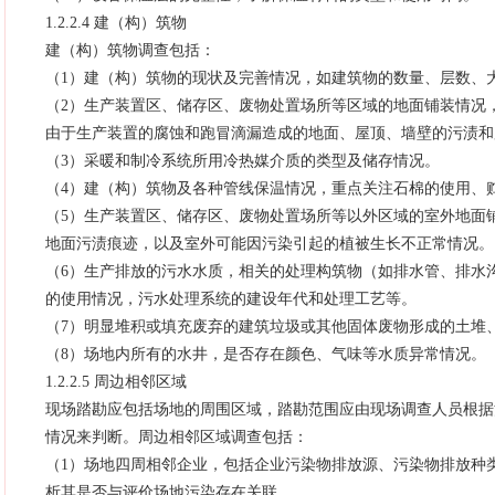
1.2.2.4 建（构）筑物
建（构）筑物调查包括：
（1）建（构）筑物的现状及完善情况，如建筑物的数量、层数、
（2）生产装置区、储存区、废物处置场所等区域的地面铺装情况
由于生产装置的腐蚀和跑冒滴漏造成的地面、屋顶、墙壁的污渍和
（3）采暖和制冷系统所用冷热媒介质的类型及储存情况。
（4）建（构）筑物及各种管线保温情况，重点关注石棉的使用、
（5）生产装置区、储存区、废物处置场所等以外区域的室外地面
地面污渍痕迹，以及室外可能因污染引起的植被生长不正常情况。
（6）生产排放的污水水质，相关的处理构筑物（如排水管、排水
的使用情况，污水处理系统的建设年代和处理工艺等。
（7）明显堆积或填充废弃的建筑垃圾或其他固体废物形成的土堆
（8）场地内所有的水井，是否存在颜色、气味等水质异常情况。
1.2.2.5 周边相邻区域
现场踏勘应包括场地的周围区域，踏勘范围应由现场调查人员根据
情况来判断。周边相邻区域调查包括：
（1）场地四周相邻企业，包括企业污染物排放源、污染物排放种
析其是否与评价场地污染存在关联。