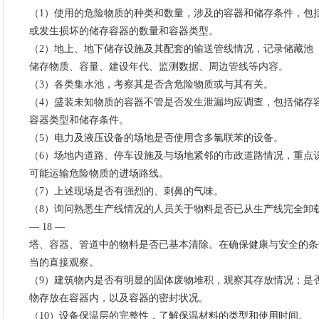
（1）使用的危险物质的种类和数量，涉及的容器和储存条件，包
或发生损坏的储存容器的数量和容器类型。
（2）地上、地下储存设施及其配套的输送管线情况，记录储藏池
储存物质、容量、建设年代、监测数据、周边管线等内容。
（3）各类集水池，考察其是否含危险物质或与其有关。
（4）盛装未知物质的容器不管是否发生泄漏均应调查，包括储存
容器类型和储存条件。
（5）电力及液压设备的场地是否使用含多氯联苯的设备。
（6）场地内道路、停车设施及与场地紧邻的市政道路情况，重点
可能运输危险物质的进场路线。
（7）上述现场是否有强烈的、刺鼻的气味。
（8）询问熟悉生产线情况的人员关于物料是否已从生产线完全卸
— 18 —
塔、容器、管道中的物料是否已基本清除。在确保健康与安全的条
当的直接观察。
（9）建筑物内是否有明显的固体废物堆积，观察其存放情况；是
物存放在容器内，以及容器的密封状况。
（10）设备保温层的完整性，了解保温材料的类型和使用时间。