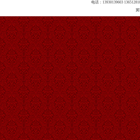
电话：13930139603 13651281
冀I