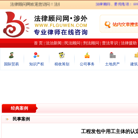
法律顾问网欢迎您访问！法律顾问网力图打造最专业的律师在线咨询网站．
法律顾问、委托电话：1393013
首 页
|
法治新闻
|
民法顾问
|
刑法顾问
|
普法常识
|
法律援助
国际贸易
知识产权
税收筹划
公司事务
土地房产
建筑
经典案例
民事案例
工程发包中用工主体的认